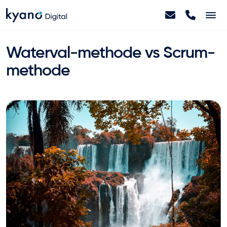
Home
Waterval-methode vs Scrum-
methode
Projecten
Diensten
Artikelen
Over ons
Contact