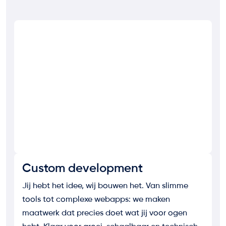
UI design
Slim design voelt goed. We maken interfaces die
intuïtief werken én er strak uitzien. Alles draait
om merkgevoel en gebruiksgemak – zodat jouw
digitale product meteen aanspreekt en blijft
hangen.
Custom development
Jij hebt het idee, wij bouwen het. Van slimme
tools tot complexe webapps: we maken
maatwerk dat precies doet wat jij voor ogen