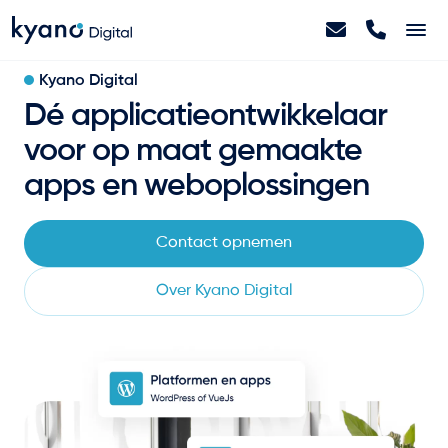
Kyano Digital
Home
Dé applicatieontwikkelaar
voor op maat gemaakte
Projecten
apps en weboplossingen
Diensten
Contact opnemen
Artikelen
Over Kyano Digital
Over ons
Contact