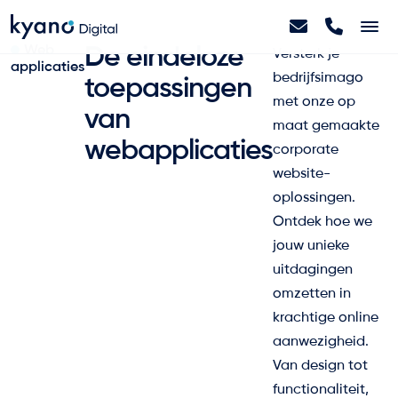
Web
De eindeloze
Versterk je
applicaties
Home
bedrijfsimago
toepassingen
met onze op
van
maat gemaakte
Projecten
webapplicaties
corporate
website-
Diensten
oplossingen.
Ontdek hoe we
jouw unieke
Artikelen
uitdagingen
omzetten in
krachtige online
Over ons
aanwezigheid.
Van design tot
Contact
functionaliteit,