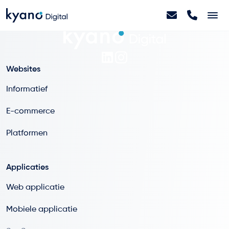
Home
Websites
Projecten
Informatief
E-commerce
Diensten
Platformen
Artikelen
Applicaties
Over ons
Web applicatie
Mobiele applicatie
Contact