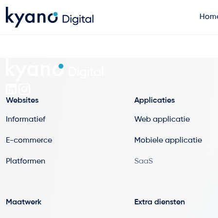
Hom
Home
Projecten
Websites
Applicaties
Diensten
Informatief
Web applicatie
E-commerce
Mobiele applicatie
Artikelen
Platformen
SaaS
Over ons
Maatwerk
Extra diensten
Contact