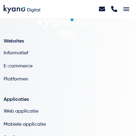
Home
Websites
Projecten
Informatief
E-commerce
Diensten
Platformen
Artikelen
Applicaties
Over ons
Web applicatie
Mobiele applicatie
Contact