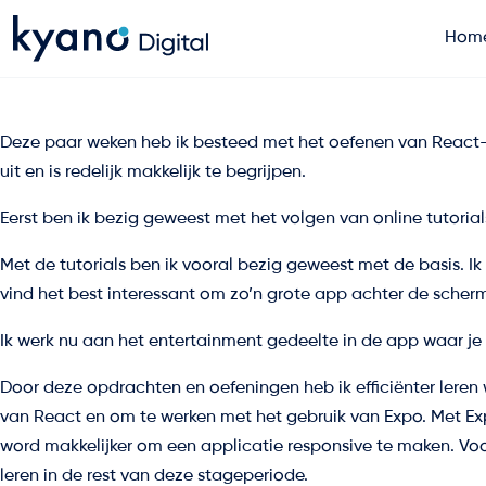
Hom
Home
Deze paar weken heb ik besteed met het oefenen van React-nati
uit en is redelijk makkelijk te begrijpen.
Projecten
Eerst ben ik bezig geweest met het volgen van online tutoria
Diensten
Met de tutorials ben ik vooral bezig geweest met de basis. I
vind het best interessant om zo’n grote app achter de scherm
Artikelen
Ik werk nu aan het entertainment gedeelte in de app waar je (
Door deze opdrachten en oefeningen heb ik efficiënter leren 
Over ons
van React en om te werken met het gebruik van Expo. Met Exp
word makkelijker om een applicatie responsive te maken. Voor
leren in de rest van deze stageperiode.
Contact