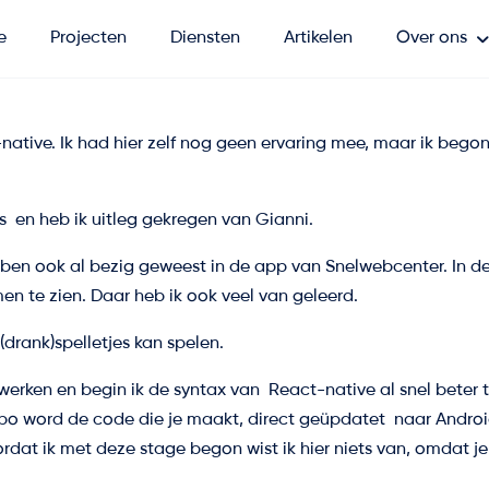
e
Projecten
Diensten
Artikelen
Over ons
ve. Ik had hier zelf nog geen ervaring mee, maar ik begon het
ls en heb ik uitleg gekregen van Gianni.
k ben ook al bezig geweest in de app van Snelwebcenter. In d
en te zien. Daar heb ik ook veel van geleerd.
drank)spelletjes kan spelen.
werken en begin ik de syntax van React-native al snel beter t
o word de code die je maakt, direct geüpdatet naar Android e
dat ik met deze stage begon wist ik hier niets van, omdat je 