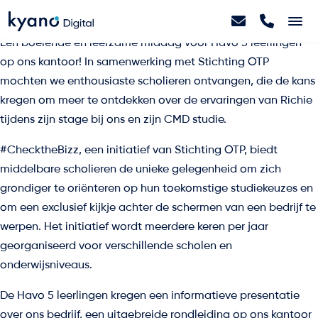
Een boeiende en leerzame middag voor Havo 5 leerlingen
Home
op ons kantoor! In samenwerking met Stichting OTP
mochten we enthousiaste scholieren ontvangen, die de kans
kregen om meer te ontdekken over de ervaringen van Richie
Projecten
tijdens zijn stage bij ons en zijn CMD studie.
#ChecktheBizz
, een initiatief van
Stichting OTP
, biedt
Diensten
middelbare scholieren de unieke gelegenheid om zich
grondiger te oriënteren op hun toekomstige studiekeuzes en
Artikelen
om een exclusief kijkje achter de schermen van een bedrijf te
werpen. Het initiatief wordt meerdere keren per jaar
georganiseerd voor verschillende scholen en
Over ons
onderwijsniveaus.
De Havo 5 leerlingen kregen een informatieve presentatie
Contact
over ons bedrijf, een uitgebreide rondleiding op ons kantoor