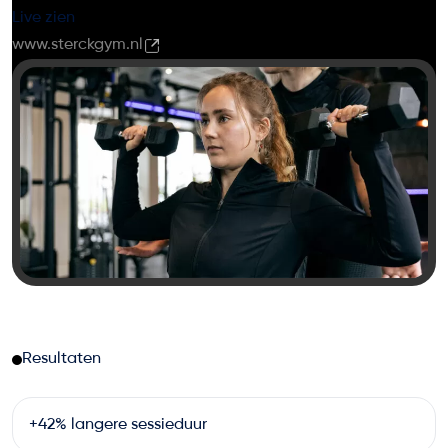
Live zien
www.sterckgym.nl
Resultaten
+42% langere sessieduur