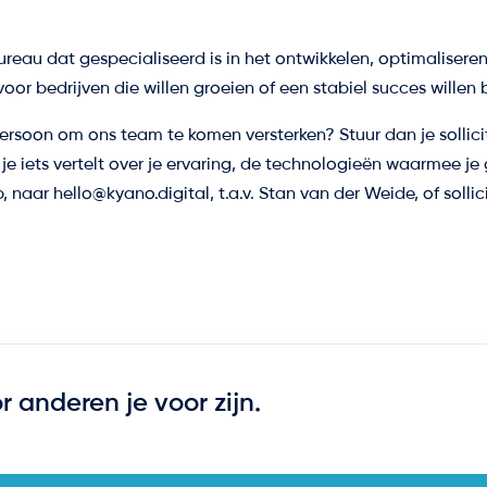
bureau dat gespecialiseerd is in het ontwikkelen, optimalisere
voor bedrijven die willen groeien of een stabiel succes wille
rsoon om ons team te komen versterken? Stuur dan je sollici
 je iets vertelt over je ervaring, de technologieën waarmee je
p, naar
hello@kyano.digital
, t.a.v. Stan van der Weide, of solli
or anderen je voor zijn.