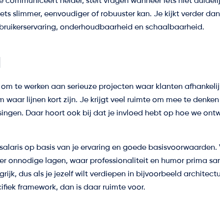
Je communiceert helder, stelt vragen wanneer iets niet duidelijk
iets slimmer, eenvoudiger of robuuster kan. Je kijkt verder da
bruikerservaring, onderhoudbaarheid en schaalbaarheid.
d
ns om te werken aan serieuze projecten waar klanten afhankelij
m waar lijnen kort zijn. Je krijgt veel ruimte om mee te denke
singen. Daar hoort ook bij dat je invloed hebt op hoe we ontw
alaris op basis van je ervaring en goede basisvoorwaarden. 
der onnodige lagen, waar professionaliteit en humor prima s
ijk, dus als je jezelf wilt verdiepen in bijvoorbeeld architectuu
fiek framework, dan is daar ruimte voor.