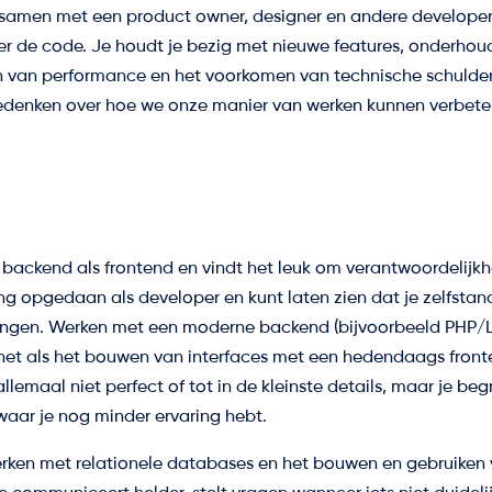
w samen met een product owner, designer en andere developer
over de code. Je houdt je bezig met nieuwe features, onderh
n van performance en het voorkomen van technische schulden
edenken over hoe we onze manier van werken kunnen verbete
el backend als frontend en vindt het leuk om verantwoordelijk
ing opgedaan als developer en kunt laten zien dat je zelfstan
engen. Werken met een moderne backend (bijvoorbeeld PHP/Lar
, net als het bouwen van interfaces met een hedendaags fron
llemaal niet perfect of tot in de kleinste details, maar je begr
waar je nog minder ervaring hebt.
erken met relationele databases en het bouwen en gebruiken v