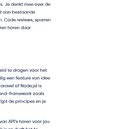
s. Je denkt mee over de
oud aan bestaande
. Code reviews, sparren
ren horen daar
heid te dragen voor het
dig een feature van idee
avel of Node.js) is
tend-framework zoals
ijpt de principes en je
an API’s horen voor jou