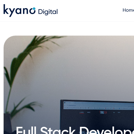
Hom
Home
Projecten
Diensten
Artikelen
Over ons
Full Stack Develop
Contact