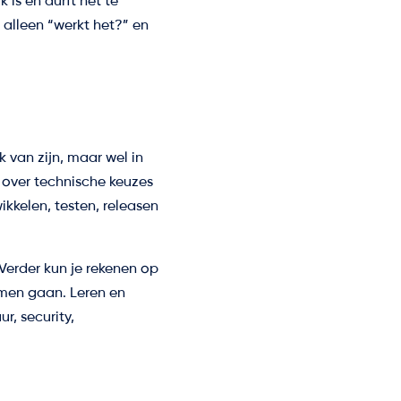
 is en durft het te
n alleen “werkt het?” en
k van zijn, maar wel in
n over technische keuzes
ikkelen, testen, releasen
Verder kun je rekenen op
amen gaan. Leren en
r, security,