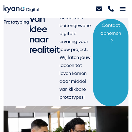
Van
Creëer een
Prototyping
Home
Contact
buitengewone
idee
opnemen
digitale
naar
ervaring voor
Projecten
realiteit
jouw project.
Wij laten jouw
Diensten
ideeën tot
leven komen
door middel
Artikelen
van klikbare
prototypes!
Over ons
Contact