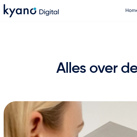
Hom
Home
Projecten
Alles over 
Diensten
Artikelen
Over ons
Contact