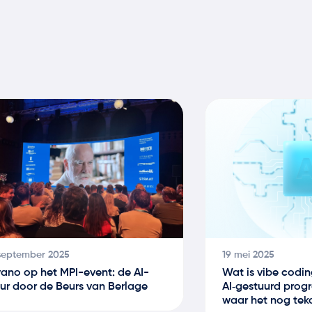
september 2025
19 mei 2025
ano op het MPI-event: de AI-
Wat is vibe codin
ur door de Beurs van Berlage
AI‑gestuurd prog
waar het nog teko