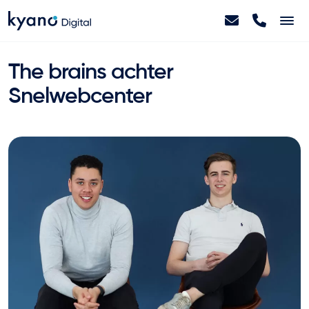
Home
The brains achter
Snelwebcenter
Projecten
Diensten
Artikelen
Over ons
Contact